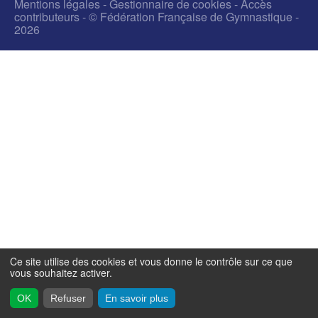
Mentions légales
-
Gestionnaire de cookies
-
Accès
contributeurs
- © Fédération Française de Gymnastique -
2026
Ce site utilise des cookies et vous donne le contrôle sur ce que
vous souhaitez activer.
OK
Refuser
En savoir plus